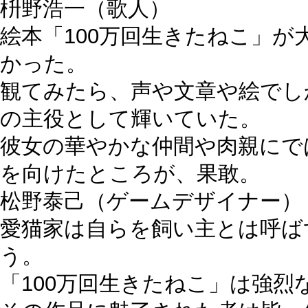
枡野浩一
（歌人）
絵本「100万回生きたねこ」
かった。
観てみたら、声や文章や絵でし
の主役として輝いていた。
彼女の華やかな仲間や肉親にで
を向けたところが、果敢。
松野泰己
（ゲームデザイナー）
愛猫家は自らを飼い主とは呼ば
う。
「100万回生きたねこ」は強